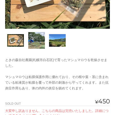
ときの森自社農園(札幌市白石区)で育ったマシュマロウを乾燥させま
した。
マシュマロウは粘膜保護作用に優れており、その根や葉・茎に含まれ
ている粘液質が粘膜を覆って外部の刺激から守ってくれます。また抗
炎症作用もあり、体の内外の炎症を鎮めてくれます。
450
¥
SOLD OUT
大変申し訳ありません、こちらの商品は完売いたしました。詳細につ